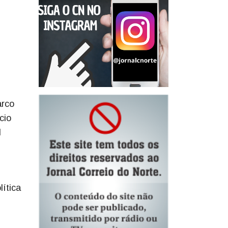
arco
cio
l
ítica