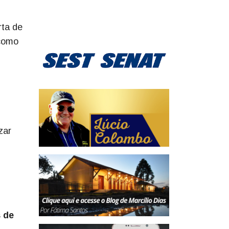
rta de
 como
zar
s de