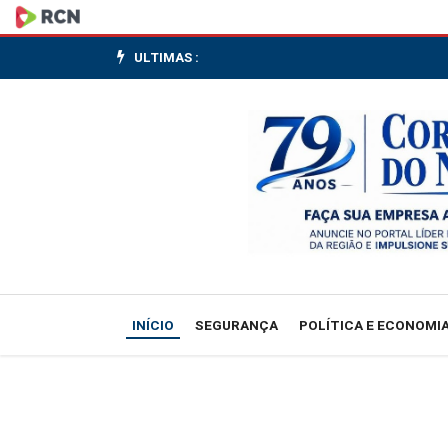
Plano
mobiliza
ULTIMAS :
R$
500
bi
para
financiamento
sustentável
INÍCIO
SEGURANÇA
POLÍTICA E ECONOMI
no
Brasil