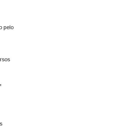
o pelo
rsos
,
s