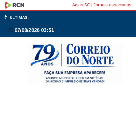
Turismo
Adjori SC
|
Jornais associados
comunitário
ULTIMAS :
no
07/08/2026 03:51
Tapajós
protege
territórios
e
tradições
locais