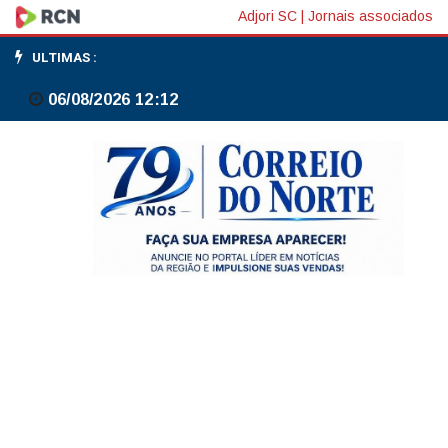
CNU2:
Adjori SC
|
Jornais associados
publicada
ULTIMAS :
classificação
06/08/2026 12:12
final
de
aprovados
em
vagas
imediatas