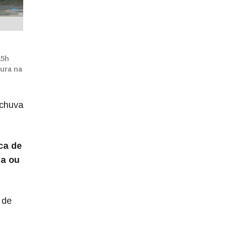
15h
tura na
 chuva
ca de
la ou
 de