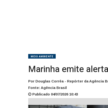
2,5
metros
MEIO AMBIENTE
Marinha emite alert
Por Douglas Corrêa - Repórter da Agência Br
Fonte: Agência Brasil
Publicado 04/07/2026 10:43