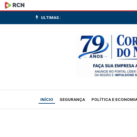
Marinha
emite
ULTIMAS :
alerta
de
ressaca
no
Rio
com
INÍCIO
SEGURANÇA
POLÍTICA E ECONOMI
ondas
de