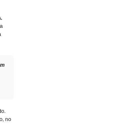
.
da
a
im
do.
o, no