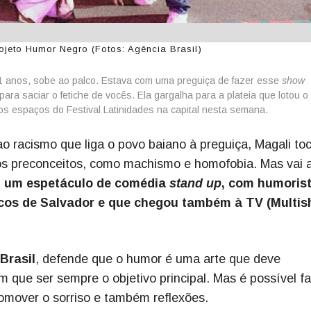
projeto Humor Negro (Fotos: Agência Brasil)
1 anos, sobe ao palco. Estava com uma preguiça de fazer esse
show
 para saciar o fetiche de vocês. Ela gargalha para a plateia que lotou o 
os espaços do Festival Latinidades na capital nesta semana.
o racismo que liga o povo baiano à preguiça, Magali toc
os preconceitos, como machismo e homofobia. Mas vai 
o, um espetáculo de comédia
stand up
, com humoris
cos de Salvador e que chegou também à TV (Multis
Brasil
, defende que o humor é uma arte que deve
m que ser sempre o objetivo principal. Mas é possível faz
romover o sorriso e também reflexões.