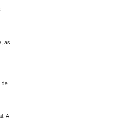
, as
 de
l. A