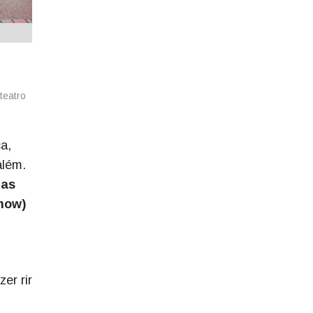
teatro
a,
além.
tas
how)
er rir