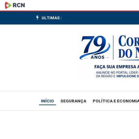
É
possível
ULTIMAS :
fazer
rir
e
incomodar,
diz
atriz
INÍCIO
SEGURANÇA
POLÍTICA E ECONOMI
do
projeto