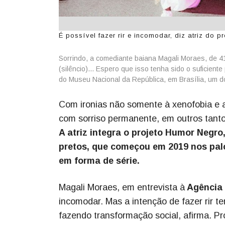
É possível fazer rir e incomodar, diz atriz do 
Sorrindo, a comediante baiana Magali Moraes, de 4
(silêncio)... Espero que isso tenha sido o suficiente
do Museu Nacional da República, em Brasília, um d
Com ironias não somente à xenofobia e a
com sorriso permanente, em outros tant
A atriz integra o projeto Humor Negr
pretos, que começou em 2019 nos pal
em forma de série.
Magali Moraes, em entrevista à
Agência 
incomodar. Mas a intenção de fazer rir te
fazendo transformação social, afirma. P