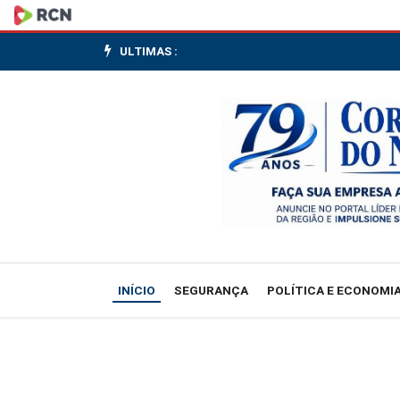
Brasil
no
ULTIMAS :
Mundo
traz
detalhes
do
terremoto
na
INÍCIO
SEGURANÇA
POLÍTICA E ECONOMI
Venezuela