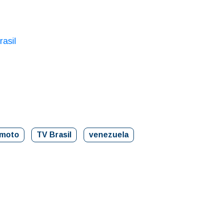
asil
r
emoto
TV Brasil
venezuela