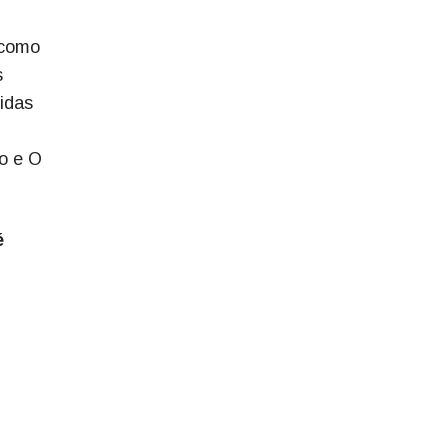
 como
s
idas
lo e O
é