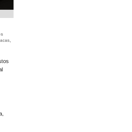
os
racas,
stos
al
a,