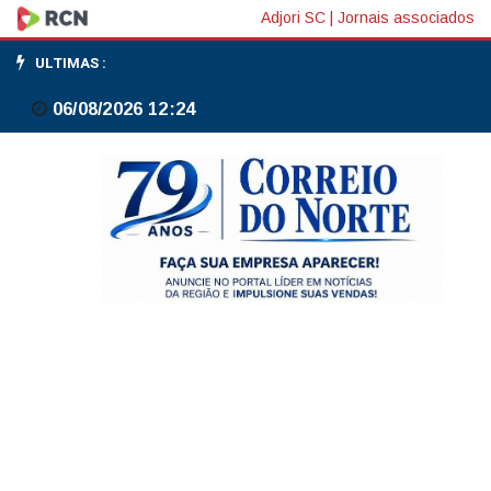
Maricá,
Adjori SC
|
Jornais associados
no
ULTIMAS :
litoral
06/08/2026 12:24
do
Rio,
registra
tremor
de
terra
de