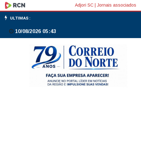
Família
Adjori SC
|
Jornais associados
da
ULTIMAS :
escultora
10/08/2026 05:43
Conceição
dos
Bugres
apresenta
suas
obras
no