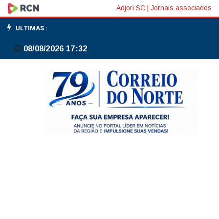
CNU
Adjori SC
|
Jornais associados
1:
ULTIMAS :
portarias
08/08/2026 17:32
autorizam
nomeações
de
aprovados
para
159
vagas