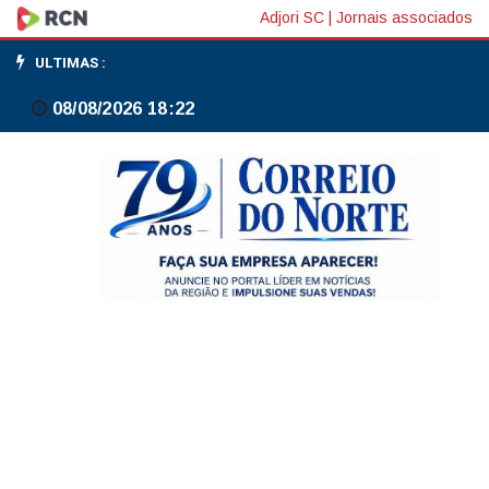
Prêmio
Adjori SC
|
Jornais associados
Sebrae
ULTIMAS :
Mulher
08/08/2026 18:22
de
Negócios
2026
abre
inscrições
para
empreendedoras