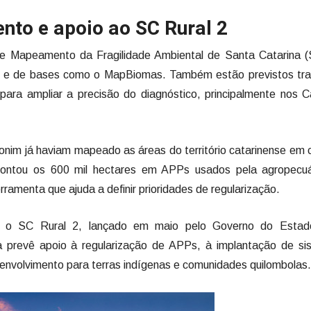
to e apoio ao SC Rural 2
de Mapeamento da Fragilidade Ambiental de Santa Catarina 
Furb e de bases como o MapBiomas. Também estão previstos tr
para ampliar a precisão do diagnóstico, principalmente nos 
im já haviam mapeado as áreas do território catarinense em c
apontou os 600 mil hectares em APPs usados pela agropecuá
menta que ajuda a definir prioridades de regularização.
omo o SC Rural 2, lançado em maio pelo Governo do Esta
 prevê apoio à regularização de APPs, à implantação de si
senvolvimento para terras indígenas e comunidades quilombolas.