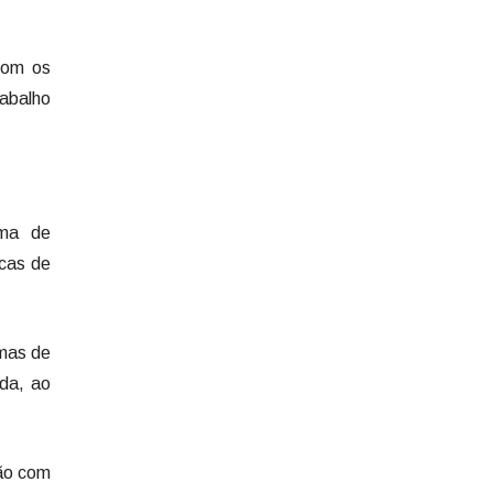
com os
rabalho
ama de
icas de
amas de
nda, ao
ção com