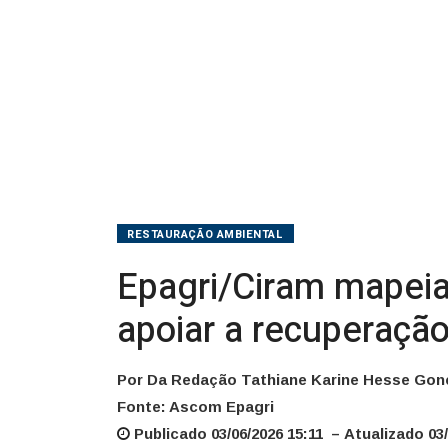
de
APPs
em
Santa
Catarina
RESTAURAÇÃO AMBIENTAL
Epagri/Ciram mapeia
apoiar a recuperaçã
Por Da Redação Tathiane Karine Hesse Gon
Fonte: Ascom Epagri
Publicado 03/06/2026 15:11 – Atualizado 03/