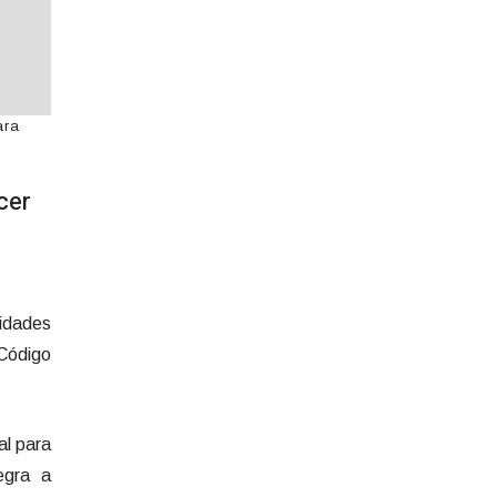
ara
cer
vidades
 Código
al para
egra a