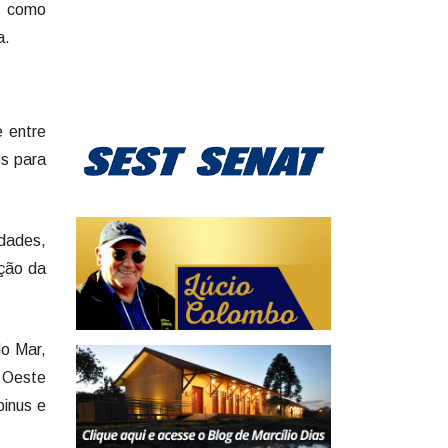
r como
a.
e entre
os para
dades,
ação da
do Mar,
 Oeste
pinus e