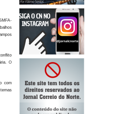
(SMFA-
abalhos
Campos
onflito
ria. O
do com
stemas