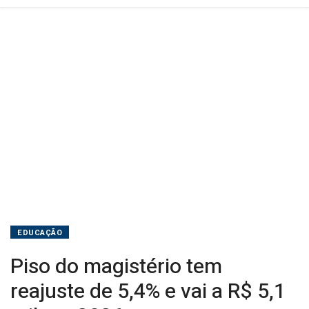
R$
5,1
mil
em
2026
EDUCAÇÃO
Piso do magistério tem
reajuste de 5,4% e vai a R$ 5,1