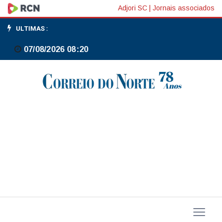
Hackers
Adjori SC
|
Jornais associados
do
ULTIMAS :
Bem
07/08/2026 08:20
abre
25
mil
vagas
para
formação
em