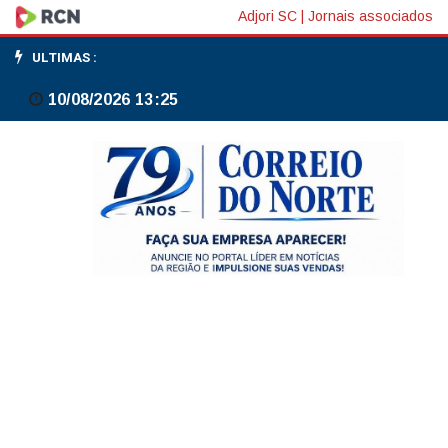
Universidade
Adjori SC
|
Jornais associados
do
ULTIMAS :
Mar
10/08/2026 13:25
se
torna
realidade
no
Rio
de
Janeiro