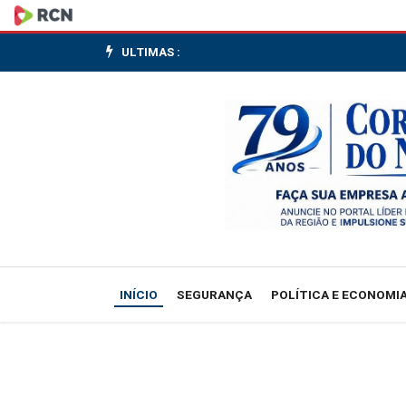
Encceja
2026:
ULTIMAS :
prazo
de
inscrição
termina
sexta-
feira
INÍCIO
SEGURANÇA
POLÍTICA E ECONOMI
(15)