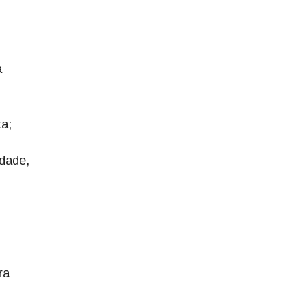
a
ta;
idade,
ra