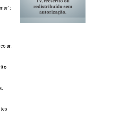
rmar";
colar.
ito
al
ntes