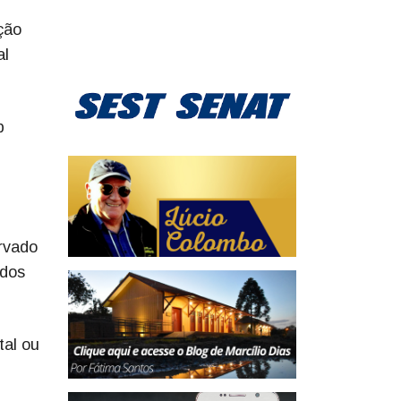
ção
al
b
ervado
idos
tal ou