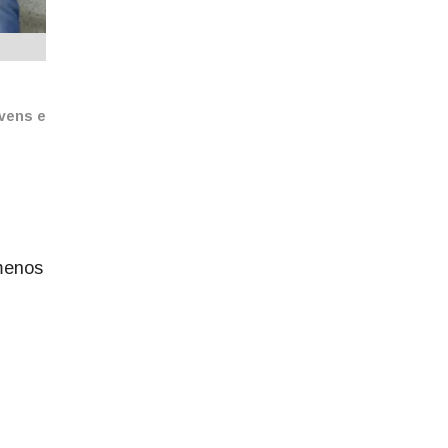
ovens e
 menos