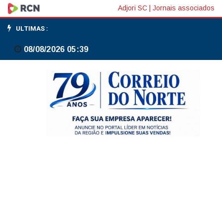
Inscrições
Adjori SC
|
Jornais associados
para
ULTIMAS :
o
08/08/2026 05:39
Encceja
2026
terminam
nesta
sexta-
feira