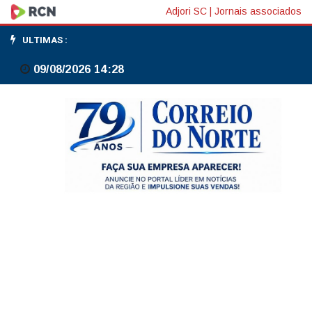
Segunda
Adjori SC
|
Jornais associados
etapa
ULTIMAS :
do
09/08/2026 14:28
Revalida
ocorre
neste
fim
de
semana