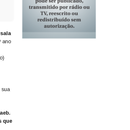
 sala
º ano
o)
e sua
Saeb.
s que