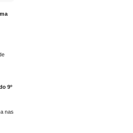
rma
de
do 9º
na nas