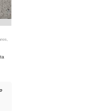
anos,
ta
do