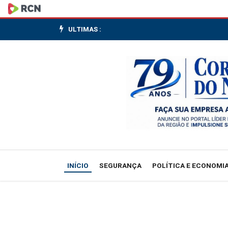
Metade
dos
ULTIMAS :
estudantes
não
vê
debate
antirracista
na
INÍCIO
SEGURANÇA
POLÍTICA E ECONOMI
escola,
diz