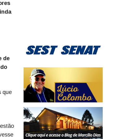
ores
ainda
e de
 do
s que
uestão
ivesse