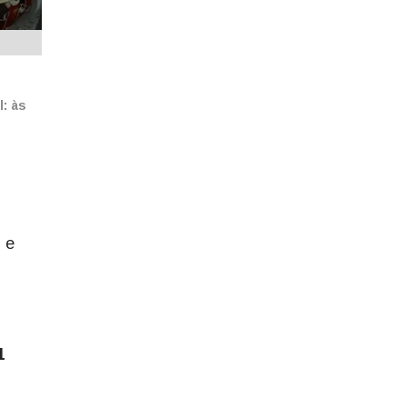
: às
 e
1