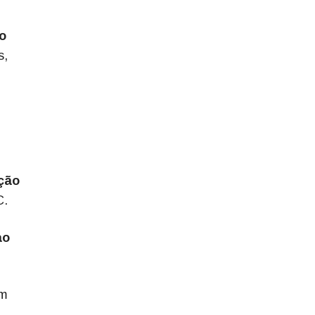
o
s,
ção
C.
ao
em