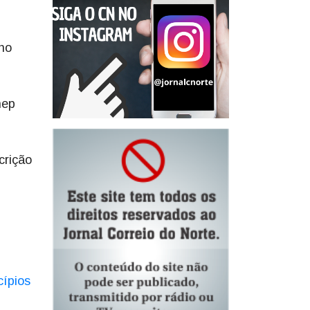
 no
nep
crição
cípios