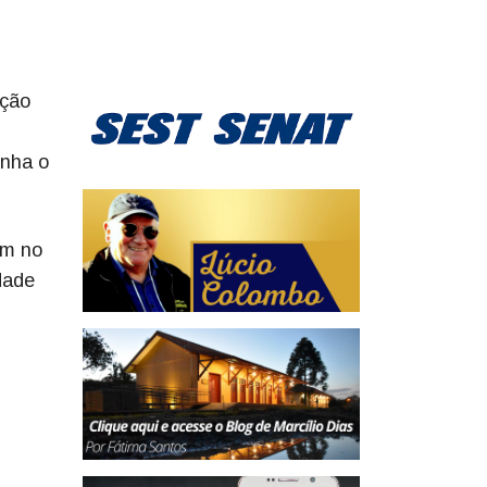
pção
enha o
ém no
dade