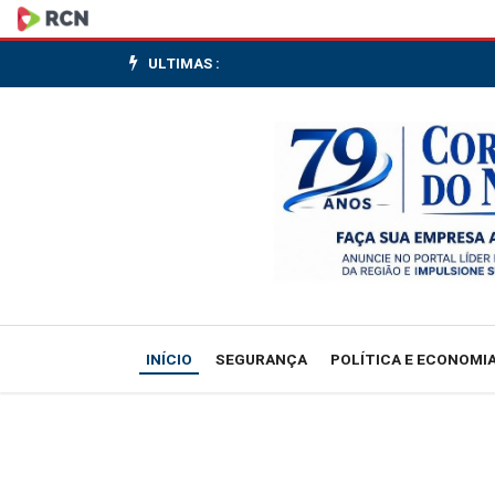
Inscrições
para
ULTIMAS :
Prova
Nacional
Docente
terminam
nesta
sexta-
INÍCIO
SEGURANÇA
POLÍTICA E ECONOMI
feira