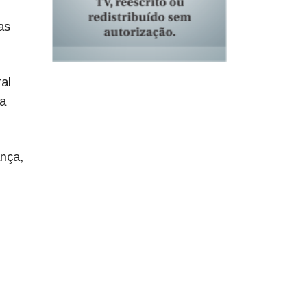
as
al
da
ança,