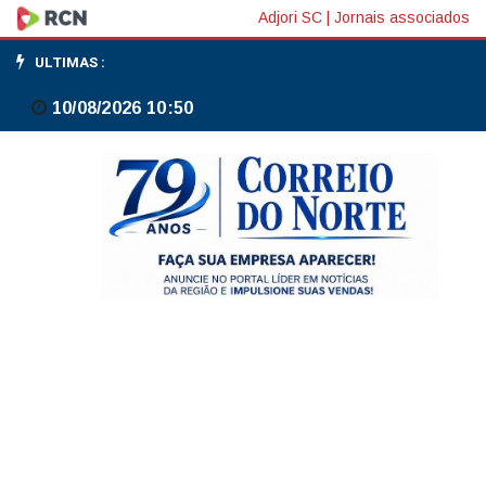
UNC
Adjori SC
|
Jornais associados
visita
ULTIMAS :
hospital
10/08/2026 10:50
afiliado
a
Harvard
em
Boston