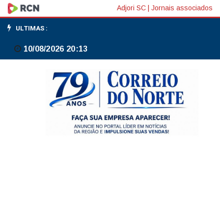
UFRJ
Adjori SC
|
Jornais associados
inaugura
ULTIMAS :
rádio
10/08/2026 20:13
FM
no
Grande
Rio