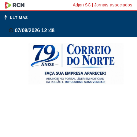
PND
Adjori SC
|
Jornais associados
2026:
ULTIMAS :
prazo
07/08/2026 12:48
de
inscrição
é
prorrogado
até
sexta-
feira