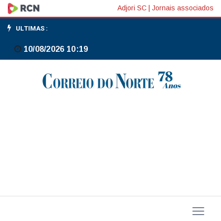
TV
Adjori SC
|
Jornais associados
Brasil
ULTIMAS :
exibe
10/08/2026 10:19
neste
fim
de
semana
dois jogos
do
Campeonato