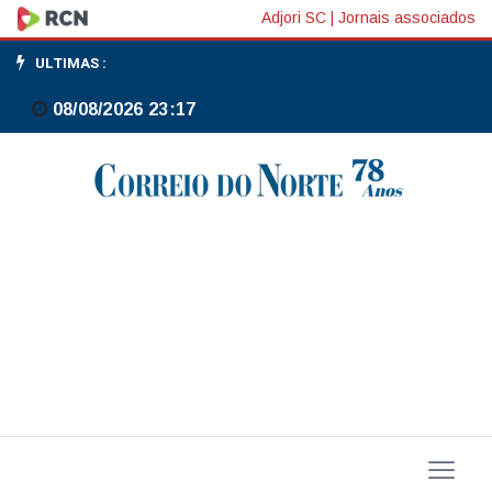
Calderano
Adjori SC
|
Jornais associados
disputa
ULTIMAS :
semifinal
08/08/2026 23:17
do
Star
Contender
de
Doha
neste
domingo