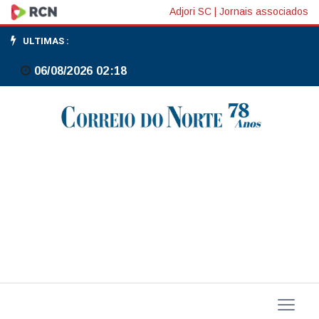
Nicole
Adjori SC
|
Jornais associados
Silveira
ULTIMAS :
alcança
06/08/2026 02:18
melhor
resultado
olímpico
do
Brasil
no
gelo