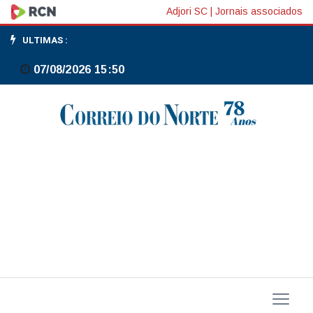
Reforços
Adjori SC
|
Jornais associados
marcam
ULTIMAS :
e
07/08/2026 15:50
Bragantino
vence
Ferroviária
no
Brasileiro
Feminino