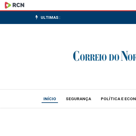
Prorrogação
das
ULTIMAS :
Inscrições
-
Torneio
Vôlei
de
Areia
INÍCIO
SEGURANÇA
POLÍTICA E ECO
4X4
de