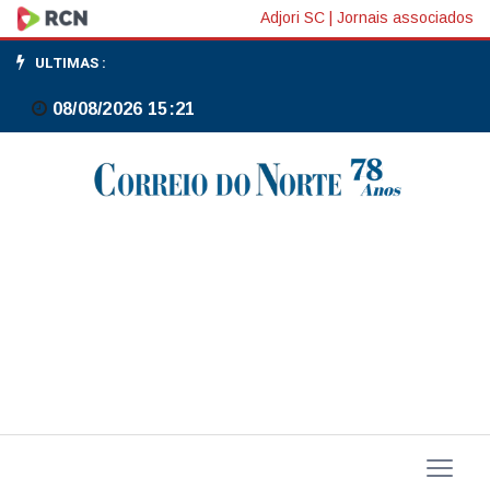
Fluminense
Adjori SC
|
Jornais associados
supera
ULTIMAS :
Bangu
08/08/2026 15:21
e
pega
Vasco
na
semi
do
Campeonato