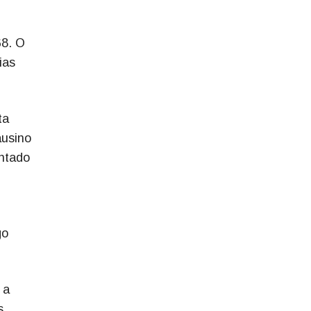
68. O
ias
ta
ausino
entado
go
 a
s