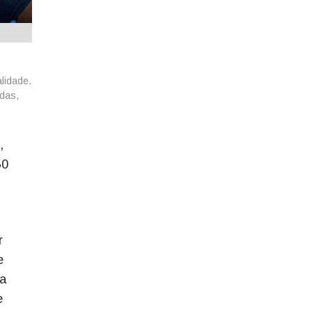
lidade.
adas,
,
50
r
e
ta
e