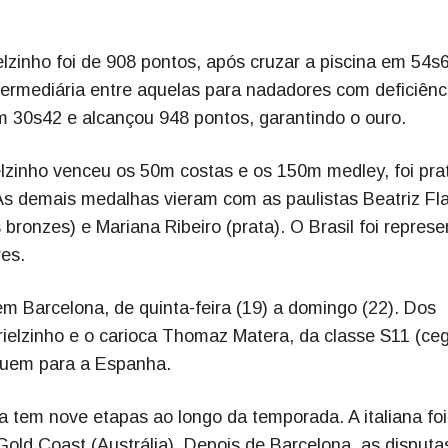
lzinho foi de 908 pontos, após cruzar a piscina em 54s
ntermediária entre aquelas para nadadores com deficiênc
em 30s42 e alcançou 948 pontos, garantindo o ouro.
lzinho venceu os 50m costas e os 150m medley, foi pra
 As demais medalhas vieram com as paulistas Beatriz Fl
s bronzes) e Mariana Ribeiro (prata). O Brasil foi repres
es.
m Barcelona, de quinta-feira (19) a domingo (22). Dos
rielzinho e o carioca Thomaz Matera, da classe S11 (ce
eguem para a Espanha.
a tem nove etapas ao longo da temporada. A italiana foi
old Coast (Austrália). Depois de Barcelona, as disputa