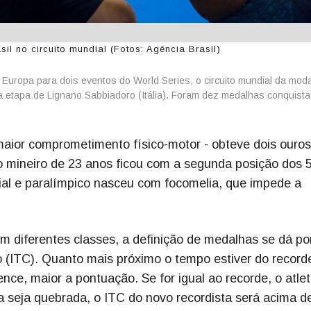
il no circuito mundial (Fotos: Agência Brasil)
 Europa para dois eventos do World Series, o circuito mundial da moda
a etapa de Lignano Sabbiadoro (Itália). Foram dez medalhas conquist
aior comprometimento físico-motor - obteve dois ouros
 o mineiro de 23 anos ficou com a segunda posição dos 
al e paralímpico nasceu com focomelia, que impede a
m diferentes classes, a definição de medalhas se dá po
 (ITC). Quanto mais próximo o tempo estiver do record
nce, maior a pontuação. Se for igual ao recorde, o atle
 seja quebrada, o ITC do novo recordista será acima d