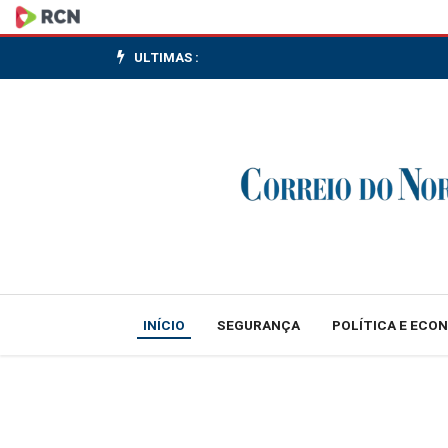
Gabrielzinho
lidera
ULTIMAS :
natação
paralímpica
do
Brasil
no
circuito
INÍCIO
SEGURANÇA
POLÍTICA E ECO
mundial