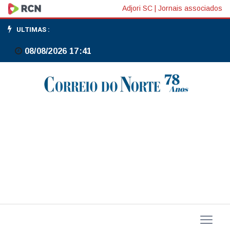
Bahia
Adjori SC
|
Jornais associados
supera
ULTIMAS :
Vitória
08/08/2026 17:41
pela
3ª
rodada
do
Brasileiro
Feminino