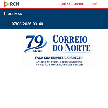
Tênis:
Adjori SC
|
Jornais associados
João
ULTIMAS :
Fonseca
07/08/2026 03:40
avança
para
quartas
de
final
em
Monte