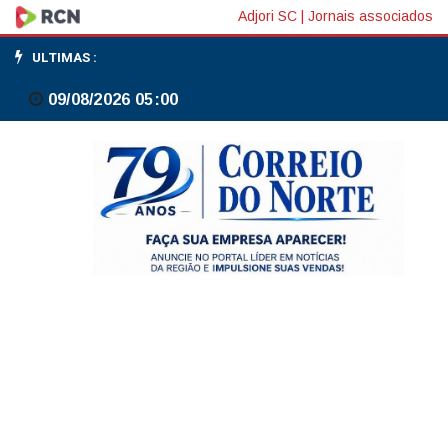
Corinthians
Adjori SC
|
Jornais associados
derrota
ULTIMAS :
Platense
09/08/2026 05:00
na
Libertadores
na
estreia
de
Diniz