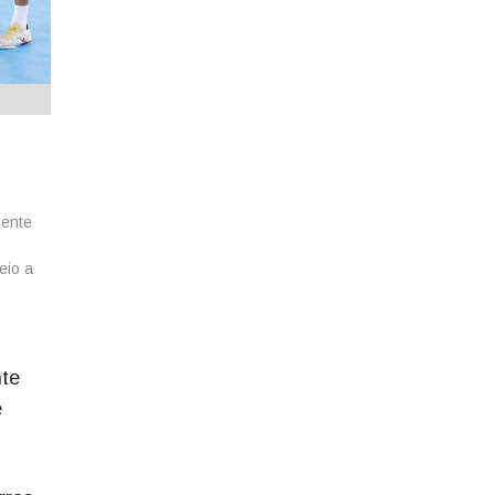
sente
eio a
nte
e