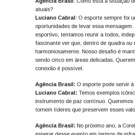
Agência Brasil
: Como está a situação do
atuais?
Luciano Cabral
: O esporte sempre foi 
oportunidades de levar essa mensagem. 
esportivo, tentamos reunir a todos, inde
fascinante ver que, dentro de quadra ou 
harmoniosamente. Nosso desafio é manter
sendo cinco em áreas delicadas. Queremo
conexão é possível.
Agência Brasil:
O esporte pode servir à
Luciano Cabral:
Temos exemplos icônico
instrumento de paz contínuo. Queremos q
tornem líderes que preservem esses valo
Agência Brasil:
No próximo ano, a Corei
esperar desse evento em termos de infra