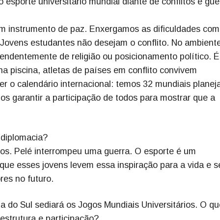
 esporte universitário mundial diante de conflitos e gue
um instrumento de paz. Enxergamos as dificuldades co
Jovens estudantes não desejam o conflito. No ambient
pendentemente de religião ou posicionamento político. É
na piscina, atletas de países em conflito convivem
 o calendário internacional: temos 32 mundiais planej
s garantir a participação de todos para mostrar que a
 diplomacia?
s. Pelé interrompeu uma guerra. O esporte é um
ue esses jovens levem essa inspiração para a vida e s
res no futuro.
a do Sul sediará os Jogos Mundiais Universitários. O qu
estrutura e participação?