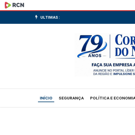
Esporte
Universitário
ULTIMAS :
leva
mensagem
de
paz
em
meio
INÍCIO
SEGURANÇA
POLÍTICA E ECONOMI
a
conflitos