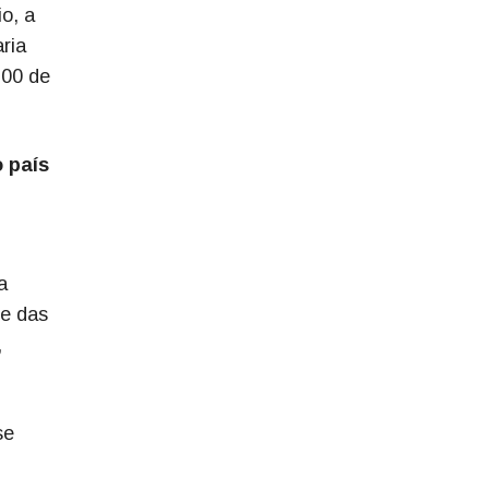
o, a
ria
100 de
o país
a
te das
,
se