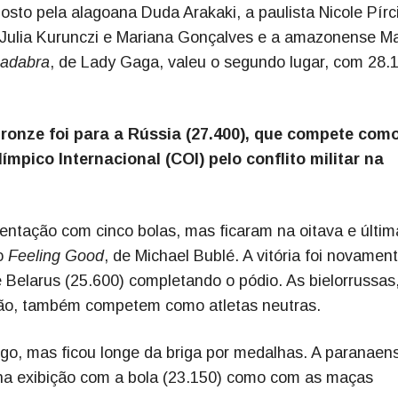
osto pela alagoana Duda Arakaki, a paulista Nicole Pírci
 Julia Kurunczi e Mariana Gonçalves e a amazonense Ma
adabra
, de Lady Gaga, valeu o segundo lugar, com 28.
bronze foi para a Rússia (27.400), que compete com
mpico Internacional (COI) pelo conflito militar na
entação com cinco bolas, mas ficaram na oitava e últim
ão
Feeling Good
, de Michael Bublé. A vitória foi novamen
 Belarus (25.600) completando o pódio. As bielorrussas
ão, também competem como atletas neutras.
o, mas ficou longe da briga por medalhas. A paranaen
o na exibição com a bola (23.150) como com as maças