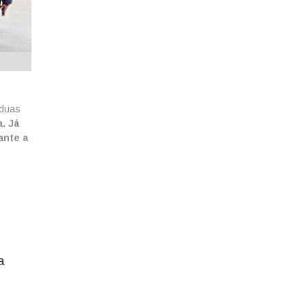
 duas
. Já
ante a
a