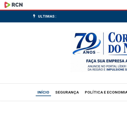
Brasil
garante
ULTIMAS :
duas
medalhas
na
Copa
do
Mundo
INÍCIO
SEGURANÇA
POLÍTICA E ECONOMI
de
Ginástica