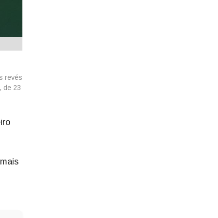
s revés
, de 23
iro
 mais