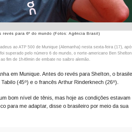
 revés para 6º do mundo (Fotos: Agência Brasil)
u adeus ao ATP 500 de Munique (Alemanha) nesta sexta-feira (17), apó
ca foi superado pelo número 6 do mundo, o norte-americano Ben Shelton
/6, ao fim de 1h49min de embate no saibro alemão.
nha em Munique. Antes do revés para Shelton, o brasile
 Tabilo (45º) e o francês Arthur Rinderknech (26º).
m bom nível de tênis, mas hoje as condições estavam
o para me adaptar, disse o brasileiro por meio da sua