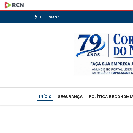
João
Fonseca
ULTIMAS :
cai
nas
quartas
de
Munique
após
INÍCIO
SEGURANÇA
POLÍTICA E ECONOMI
revés
para