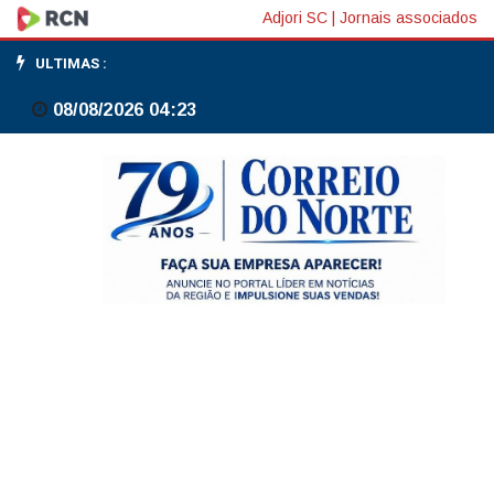
Medina,
Adjori SC
|
Jornais associados
Filipinho
ULTIMAS :
e
08/08/2026 04:23
Alejo
avançam
às
oitavas
de
etapa
na