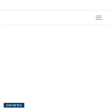
Nova
Zelândia
ESPORTES