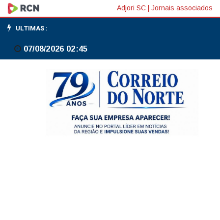
Bahia
Adjori SC
|
Jornais associados
decide
ULTIMAS :
no
07/08/2026 02:45
1º
tempo
e
vence
o
Inter
pelo