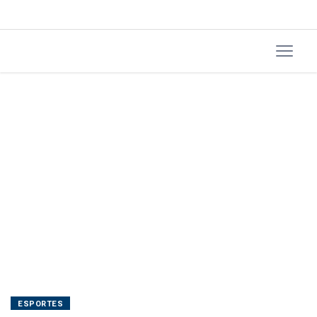
Brasileirão
Feminino
ESPORTES