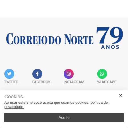
TWITTER
FACEBOOK
INSTAGRAM
WHATSAPP
Cookies.
Ao usar este site você aceita que usamos cookies.
política de
Acervo Digital
Fale Conosco
Quem Somos
privacidade.
JORNAL CORREIO DO NORTE - Whatsapp: 47 9 8865-7880
Aceito
© 2026, Jornal Correio do Norte. Todos os direitos reservados