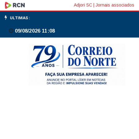
Lista
Adjori SC
|
Jornais associados
dos
ULTIMAS :
convocados
09/08/2026 11:08
para
a
Copa
será
revelada
nesta
segunda-