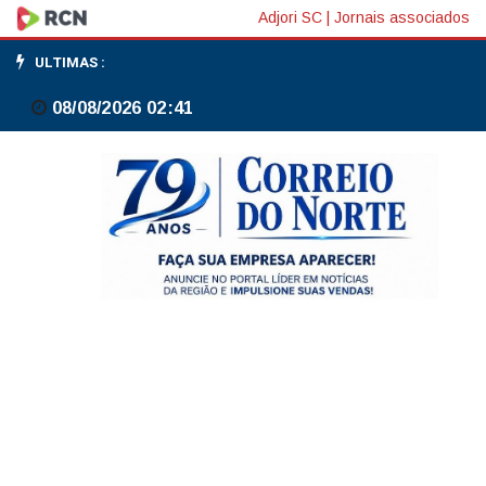
Veja
Adjori SC
|
Jornais associados
datas
ULTIMAS :
e
08/08/2026 02:41
horários
dos
jogos
do
Brasil
na
Copa