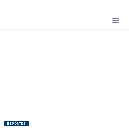
do
Mundo
ESPORTES