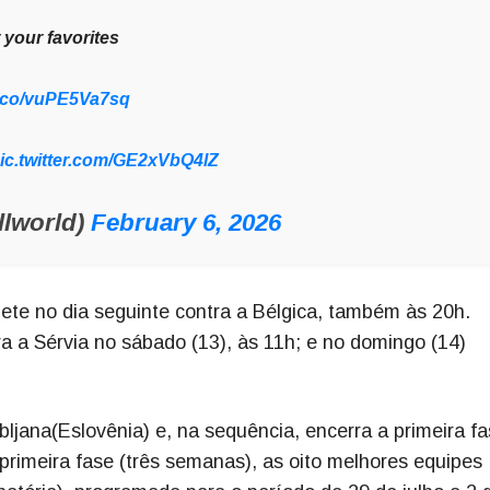
 your favorites
/t.co/vuPE5Va7sq
ic.twitter.com/GE2xVbQ4lZ
llworld)
February 6, 2026
mpete no dia seguinte contra a Bélgica, também às 20h.
a a Sérvia no sábado (13), às 11h; e no domingo (14)
bljana(Eslovênia) e, na sequência, encerra a primeira f
primeira fase (três semanas), as oito melhores equipes