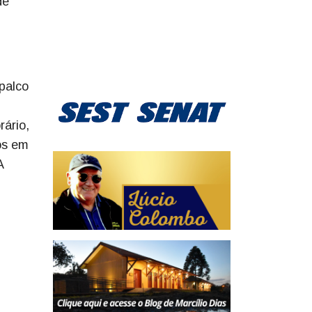
de
palco
rário,
os em
A