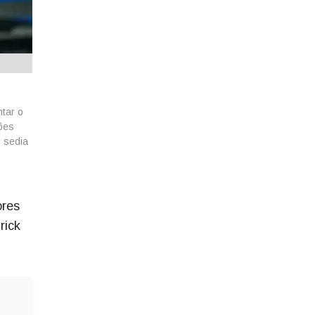
ntar o
ções
 sedia
ores
rick