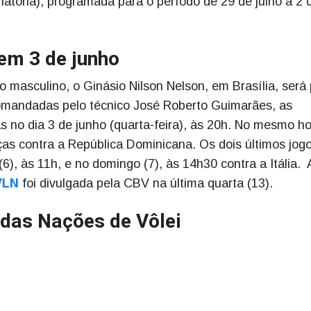
inatória), programada para o período de 29 de julho a 2 
em 3 de junho
 masculino, o Ginásio Nilson Nelson, em Brasília, será 
Comandadas pelo técnico José Roberto Guimarães, as
s no dia 3 de junho (quarta-feira), às 20h. No mesmo ho
rças contra a República Dominicana. Os dois últimos jog
6), às 11h, e no domingo (7), às 14h30 contra a Itália. 
 VLN
foi divulgada pela CBV na última quarta (13).
a das Nações de Vôlei