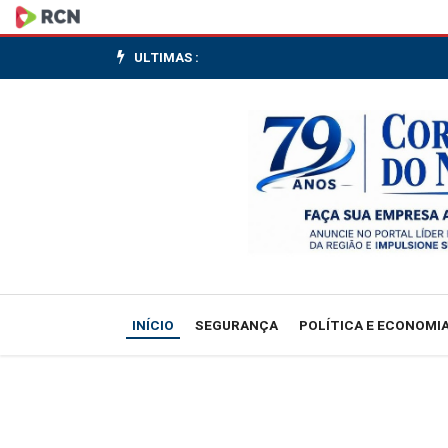
Bernardinho
anuncia
ULTIMAS :
os
inscritos
do
Brasil
na
Liga
INÍCIO
SEGURANÇA
POLÍTICA E ECONOMI
das
Nações