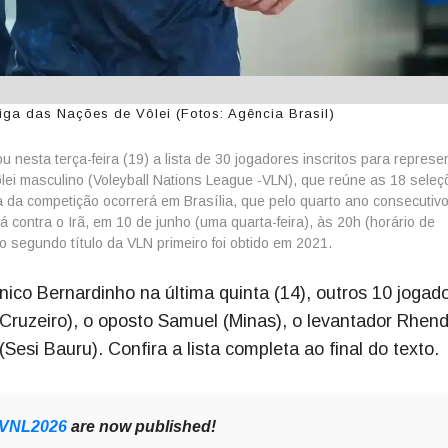
Liga das Nações de Vôlei (Fotos: Agência Brasil)
 nesta terça-feira (19) a lista de 30 jogadores inscritos para represe
lei masculino (Voleyball Nations League -VLN), que reúne as 18 sele
da competição ocorrerá em Brasília, que pelo quarto ano consecutivo
 contra o Irã, em 10 de junho (uma quarta-feira), às 20h (horário de
 o segundo título da VLN primeiro foi obtido em 2021.
ico Bernardinho na última quinta (14), outros 10 jogad
s (Cruzeiro), o oposto Samuel (Minas), o levantador Rhend
Sesi Bauru). Confira a lista completa ao final do texto.
VNL2026
are now published!