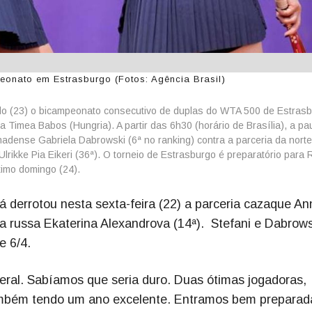
mpeonato em Estrasburgo (Fotos: Agência Brasil)
ábado (23) o bicampeonato consecutivo de duplas do WTA 500 de Estras
a Timea Babos (Hungria). A partir das 6h30 (horário de Brasília), a pau
adense Gabriela Dabrowski (6ª no ranking) contra a parceria da norte
ikke Pia Eikeri (36ª). O torneio de Estrasburgo é preparatório para 
imo domingo (24).
dá derrotou nesta sexta-feira (22) a parceria cazaque An
a russa Ekaterina Alexandrova (14ª). Stefani e Dabrows
e 6/4.
eral. Sabíamos que seria duro. Duas ótimas jogadoras,
também tendo um ano excelente. Entramos bem preparad