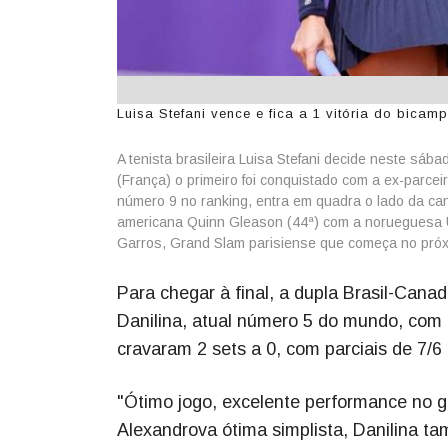
Luisa Stefani vence e fica a 1 vitória do bica
A tenista brasileira Luisa Stefani decide neste s
(França) o primeiro foi conquistado com a ex-parceir
número 9 no ranking, entra em quadra o lado da can
americana Quinn Gleason (44ª) com a norueguesa Ulr
Garros, Grand Slam parisiense que começa no próx
Para chegar à final, a dupla Brasil-Cana
Danilina, atual número 5 do mundo, com 
cravaram 2 sets a 0, com parciais de 7/6 
"Ótimo jogo, excelente performance no g
Alexandrova ótima simplista, Danilina 