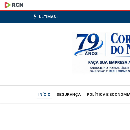
Luisa
Stefani
ULTIMAS :
vence
e
fica
a
1
vitória
INÍCIO
SEGURANÇA
POLÍTICA E ECONOMI
do
bicampeonato