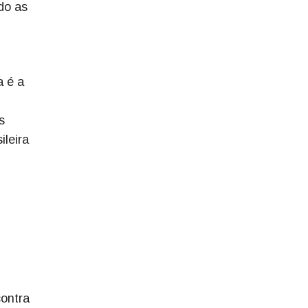
do as
a é a
s
leira
contra