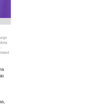
burgo
lista
-
Roland
na
ki
as,