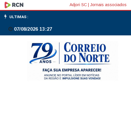
TV
Adjori SC
|
Jornais associados
Brasil
ULTIMAS :
transmite
07/08/2026 13:27
final
do
Brasileirão
Feminino
Sub-
20
neste