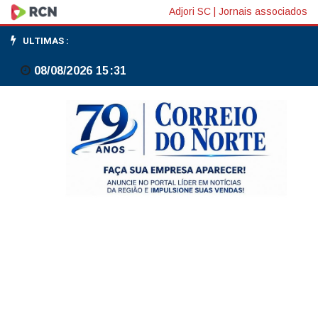
Itamaraty
Adjori SC
|
Jornais associados
lança
ULTIMAS :
guia
08/08/2026 15:31
para
brasileiros
que
vão
à
Copa
do