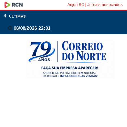
Roland
Adjori SC
|
Jornais associados
Garros:
ULTIMAS :
Bia
08/08/2026 22:01
Haddad
e
Demoliner
vencem
estreias
nas
duplas