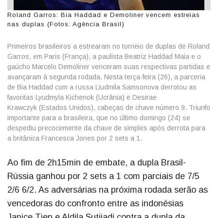
Roland Garros: Bia Haddad e Demoliner vencem estreias
nas duplas (Fotos: Agência Brasil)
Primeiros brasileiros a estrearam no torneio de duplas de Roland
Garros, em Paris (França), a paulista Beatriz Haddad Maia e o
gaúcho Marcelo Demoliner venceram suas respectivas partidas e
avançaram à segunda rodada. Nesta terça-feira (26), a parceria
de Bia Haddad com a russa Liudmila Samsonova derrotou as
favoritas Lyudmyla Kichenok (Ucrânia) e Desirae
Krawczyk (Estados Unidos), cabeças de chave número 9. Triunfo
importante para a brasileira, que no último domingo (24) se
despediu precocemente da chave de simples após derrota para
a britânica Francesca Jones por 2 sets a 1.
Ao fim de 2h15min de embate, a dupla Brasil-
Rússia ganhou por 2 sets a 1 com parciais de 7/5
2/6 6/2. As adversárias na próxima rodada serão as
vencedoras do confronto entre as indonésias
Janice Tjen e Aldila Sutjiadi contra a dupla da