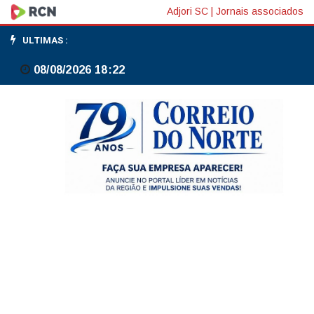
Fluminense
Adjori SC
|
Jornais associados
avança
ULTIMAS :
e
08/08/2026 18:22
Flamengo
garante
melhor
campanha
da
Libertadores