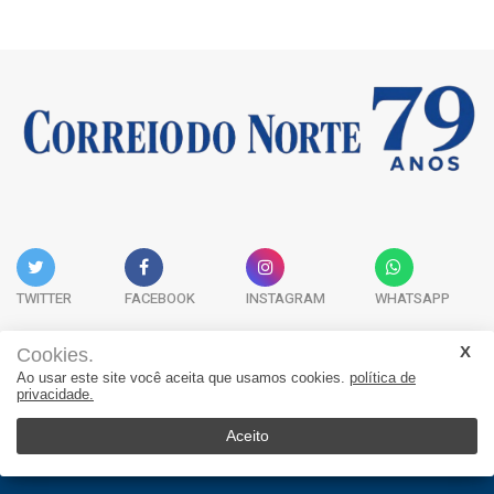
TWITTER
FACEBOOK
INSTAGRAM
WHATSAPP
Cookies.
Ao usar este site você aceita que usamos cookies.
política de
Acervo Digital
Fale Conosco
Quem Somos
privacidade.
JORNAL CORREIO DO NORTE - Whatsapp: 47 9 8865-7880
Aceito
© 2026, Jornal Correio do Norte. Todos os direitos reservados