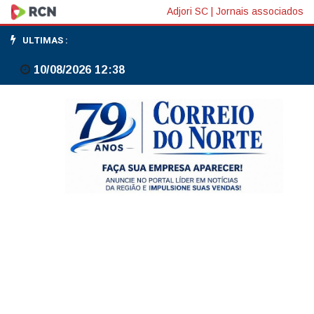
Seleçao
Adjori SC
|
Jornais associados
brasileira
ULTIMAS :
desembarca
10/08/2026 12:38
nos
EUA
e
faz
primeiro
treino
à