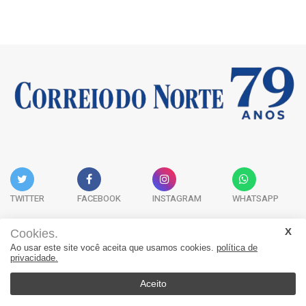
TWITTER
FACEBOOK
INSTAGRAM
WHATSAPP
Cookies.
Ao usar este site você aceita que usamos cookies.
política de
Acervo Digital
Fale Conosco
Quem Somos
privacidade.
JORNAL CORREIO DO NORTE - Whatsapp: 47 9 8865-7880
Aceito
© 2026, Jornal Correio do Norte. Todos os direitos reservados