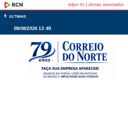
Lucas
Adjori SC
|
Jornais associados
Paquetá
ULTIMAS :
tem
08/08/2026 12:49
lesão
na
coxa
confirmada,
sem
previsão
de