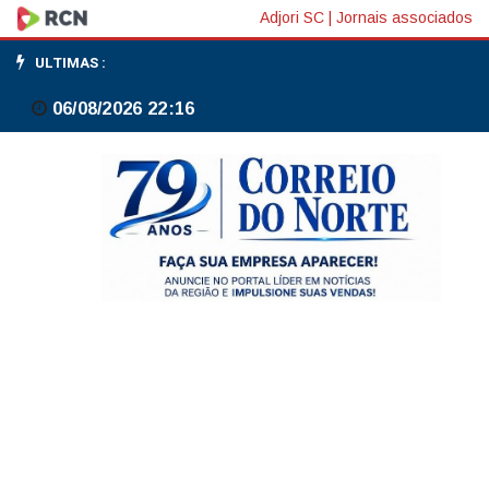
Inspirada
Adjori SC
|
Jornais associados
em
ULTIMAS :
primo,
06/08/2026 22:16
mesa-
tenista
Sofia
Kano
mira
cenário
internacional