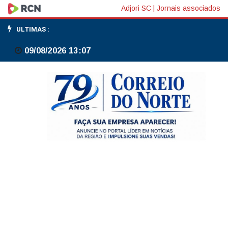
João
Adjori SC
|
Jornais associados
Fonseca
ULTIMAS :
crava
09/08/2026 13:07
segunda
vitória
no
Torneio
de
Wimbledon,
em