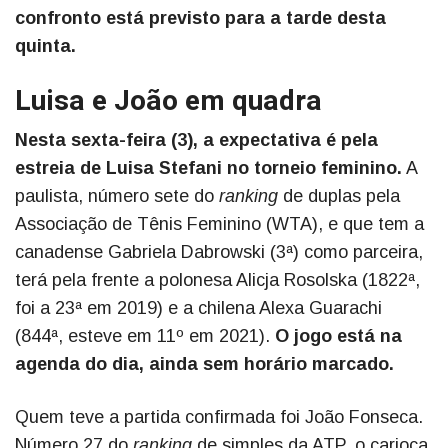
confronto está previsto para a tarde desta
quinta.
Luisa e João em quadra
Nesta sexta-feira (3), a expectativa é pela
estreia de Luisa Stefani no torneio feminino.
A
paulista, número sete do
ranking
de duplas pela
Associação de Tênis Feminino (WTA), e que tem a
canadense Gabriela Dabrowski (3ª) como parceira,
terá pela frente a polonesa Alicja Rosolska (1822ª,
foi a 23ª em 2019) e a chilena Alexa Guarachi
(844ª, esteve em 11º em 2021).
O jogo está na
agenda do dia, ainda sem horário marcado.
Quem teve a partida confirmada foi João Fonseca.
Número 27 do
ranking
de simples da ATP, o carioca