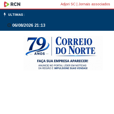
Brasileiros
Adjori SC
|
Jornais associados
têm
ULTIMAS :
dia
06/08/2026 21:13
ruim
em
Wimbledon
e
caem
nas
duplas