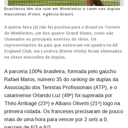
Brasileiros têm dia ruim em Wimbledon e caem nas duplas
masculinas (Fotos: Agência Brasil)
A quinta-feira (2) não foi positiva para o Brasil no Torneio
de Wimbledon, um dos quatro Grand Slams, como são
chamados os principais eventos do tênis. Os
representantes do país que estiveram em quadra no All
England Club, em Londres (Reino Unido) foram eliminados
na chave masculina de duplas.
A parceria 100% brasileira, formada pelo gaúcho
Rafael Matos, número 35 do
ranking
de duplas da
Associação dos Tenistas Profissionais (ATP), e o
catarinense Orlando Luz (49º) foi superada por
Théo Arribagé (23º) e Albano Olivetti (21º) logo na
primeira rodada. Os franceses precisaram de pouco
mais de uma hora para vencer por 2
sets
a 0,
parciais de 6/3 e 6/2.